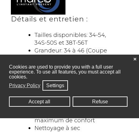
Détails et entretien :
Tailles disponibles: 34-54,
34S-50S et 38T-56T
Grandeur: 34 à 46 (Coupe
semi-ajustée)
❌
Grandeur: 48 et + (Coupe
Cookies are used to provide you with a full user
experience. To use all features, you must accept all
régulière)
cookies.
Pantalon: 6 tailles de moins
Privacy Policy
Settings
que le veston
70% Polyester, 27% Rayonne,
Accept all
Refuse
3% Spandex
Tissu extensible pour une
maximum de confort
Nettoyage à sec